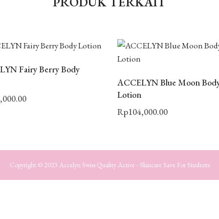
PRODUK TERKAIT
YN Fairy Berry Body
n
ACCELYN Blue Moon Bod
Lotion
,000.00
Rp
104,000.00
Copyright © 2023 Accelyn Swiss Quality Active - Skincare Save For Students