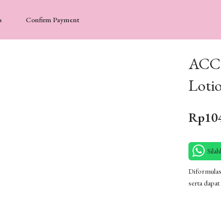
s
Confirm Payment
ACCE
Loti
Rp
10
Sila
Diformulas
serta dapat